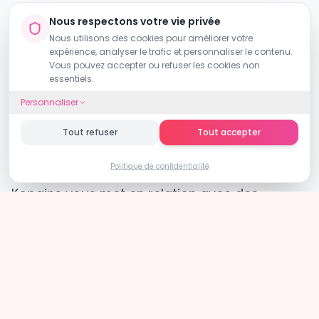
Voyage senior
: les voyageurs de plus de
Nous respectons votre vie privée
50 ans apprécient particulièrement de
Nous utilisons des cookies pour améliorer votre
expérience, analyser le trafic et personnaliser le contenu.
voyager accompagnés pour plus de
Vous pouvez accepter ou refuser les cookies non
essentiels.
confort et de sérénité.
Personnaliser
Que vous cherchiez un
compagnon de
Tout refuser
Tout accepter
voyage
, une
compagne de voyage
ou un
Politique de confidentialité
partenaire de voyage
pour
Sri Lanka
,
Kopains vous met en relation avec des
voyageurs vérifiés partageant vos envies.
Inscrivez-vous gratuitement
et commencez
votre aventure
au Sri Lanka
dès aujourd'hui.