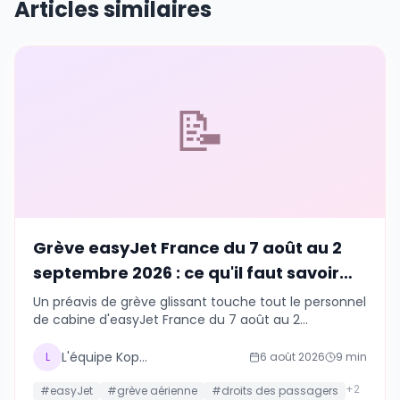
Articles similaires
📝
Grève easyJet France du 7 août au 2
septembre 2026 : ce qu'il faut savoir
avant de voyager
Un préavis de grève glissant touche tout le personnel
de cabine d'easyJet France du 7 août au 2
septembre 2026. Dates, droits des passagers et
pourquoi mieux vaut ne pas gérer un imprévu seul
L'équipe Kopains
L
6 août 2026
9
min
cet été.
+
2
#
easyJet
#
grève aérienne
#
droits des passagers