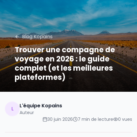
Blog Kopains
Trouver une compagne de
voyage en 2026 : le guide
complet (et les meilleures
plateformes)
L'équipe Kopains
L
Auteur
30 juin 2026
7
min de lecture
0
vues