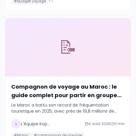
+
2
#
budget voyage
📝
Compagnon de voyage au Maroc : le
guide complet pour partir en groupe
en 2026
Le Maroc a battu son record de fréquentation
touristique en 2025, avec près de 19,8 millions de
visiteurs. Chiffres vérifiés, régions, sécurité et budget
pour partir en groupe en toute confiance avec
L'équipe Kopains
L
4 août 2026
11
min
Kopains.
#
Maroc
#
compagnon de voyage