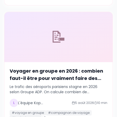
📝
Voyager en groupe en 2026 : combien
faut-il être pour vraiment faire des
économies ?
Le trafic des aéroports parisiens stagne en 2026
selon Groupe ADP. On calcule combien de
compagnons de voyage il faut vraiment réunir pour
faire baisser la facture du logement, de la voiture et
L'équipe Kopains
L
5 août 2026
10
min
des activités.
#
voyage en groupe
#
compagnon de voyage