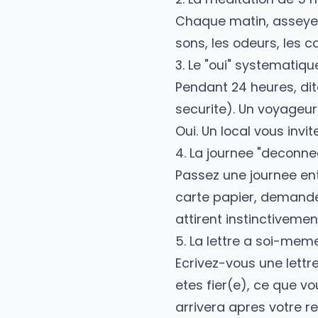
train de vivre qu
seul(e).
5 exercices pour 
1. Le journal de v
Ecrivez chaque so
dialogue interieur
inestimable.
2. La meditation 
Chaque matin, as
sons, les odeurs, 
3. Le "oui" system
Pendant 24 heures,
securite). Un voy