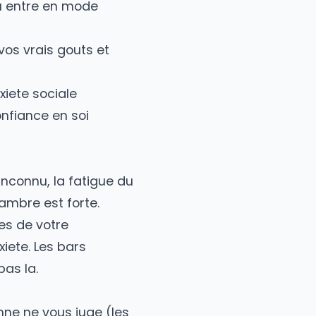
re avec vous-meme.
e solitude volontaire :
 le cerveau entre en mode
decouvrez vos vrais gouts et
minue l'anxiete sociale
orce la confiance en soi
rer)
n endroit inconnu, la fatigue du
s votre chambre est forte.