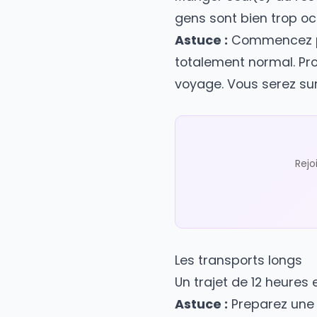
Astuce :
Avant me
hebergement. Avoi
d'auberges de je
Les repas en solo
Manger seul(e) au
gens sont bien tr
Astuce :
Commence
totalement normal
voyage. Vous serez