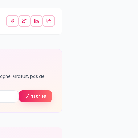
le
 les batteries emotionnelles
elier
 vous offre un espace rare dans
 vous-meme. Et quand vous en
#
solo travel