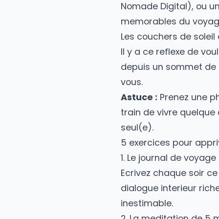
Les transports lo
Un trajet de 12 h
Astuce :
Preparez
Nomade Digital), 
memorables du v
Les couchers de s
Il y a ce reflexe
depuis un sommet
vous.
Astuce :
Prenez u