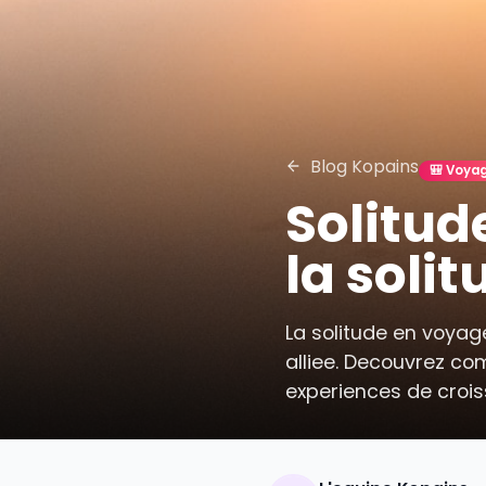
Blog Kopains

Solit
la sol
La solitude en v
alliee. Decouv
experiences de 