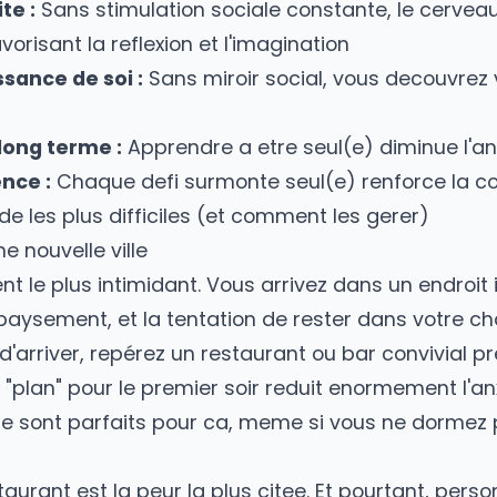
 plutot ces moments ou vous choisissez d'et
entifiquement prouves
chologie positive montrent que les periodes d
ativite :
Sans stimulation sociale constante,
", favorisant la reflexion et l'imagination
nnaissance de soi :
Sans miroir social, vous 
ss a long terme :
Apprendre a etre seul(e) di
silience :
Chaque defi surmonte seul(e) renf
litude les plus difficiles (et comment les ge
ns une nouvelle ville
moment le plus intimidant. Vous arrivez dans u
u depaysement, et la tentation de rester dan