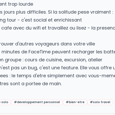
 invite a prendre un the ? Oui.
connectee"
e entiere sans telephone ni internet. Explore
andez votre chemin aux locaux, arretez-vous 
vement.
i-meme
lettre depuis votre destination. Decrivez ce 
que vous avez appris sur vous. Postez-la a vot
otre retour, comme un cadeau du passe.
 devient trop lourde
ir des jours plus difficiles. Si la solitude pese
walking tour - c'est social et enrichissant
s un cafe avec du wifi et travaillez ou lisez -