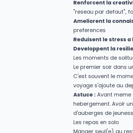
en voyage, c'est
Les bienfaits sci
Des etudes en psy
Renforcent la cre
"reseau par defaut
Ameliorent la co
preferences
Reduisent le stre
Developpent la re
Les moments de so
Le premier soir da
C'est souvent le 
voyage s'ajoute a