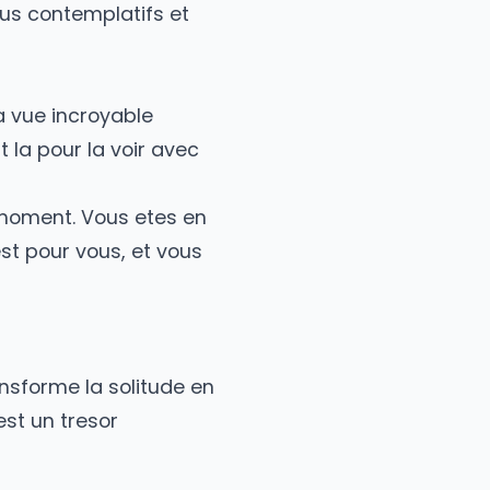
sembler interminable.
Baladeurs, Voyageurs du Monde,
ent les plus contemplatifs et
elqu'un. La vue incroyable
nne n'est la pour la voir avec
ssentez le moment. Vous etes en