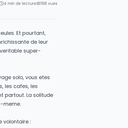
 janvier 2026
4
min de lecture
198
vues
 voyager seules. Et pourtant,
la plus enrichissante de leur
le en un veritable super-
subi. En
voyage solo
, vous etes
 organises, les cafes, les
monde sont partout. La solitude