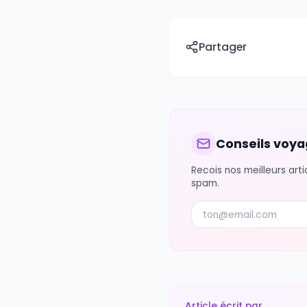
parfois
Utilisez
Kopains
p
Appelez un proch
Reservez une activ
La solitude en vo
nos vies hyperco
avez assez, les r
#
solitude voyage
Partager