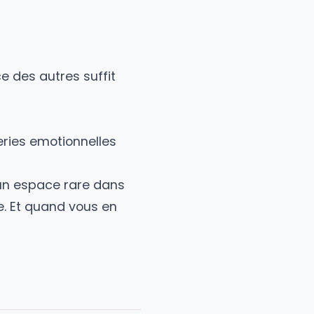
z une ville uniquement avec une
dans les endroits qui vous
que vous ressentez, ce dont vous
re adresse en France - elle
 vraiment :
 la presence des autres suffit