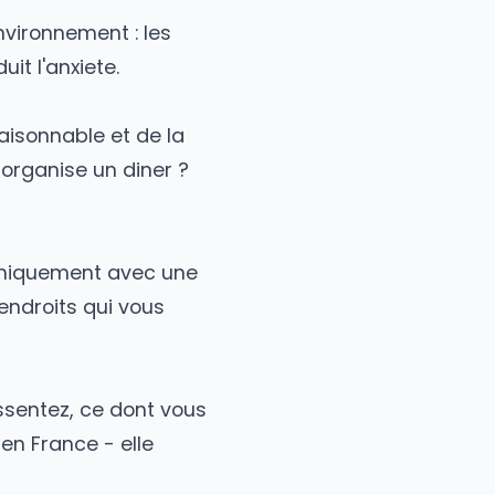
ette vue est pour vous, et vous
journal transforme la solitude en
plus tard est un tresor
 votre environnement : les
ent et reduit l'anxiete.
limite du raisonnable et de la
 L'auberge organise un diner ?