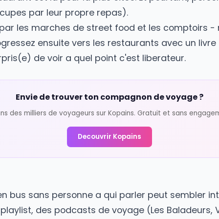
me d'arriver, repérez un restaurant ou bar co
r un "plan" pour le premier soir reduit enorme
unesse sont parfaits pour ca, meme si vous n
 restaurant est la peur la plus citee. Et pour
op occupes par leur propre repas).
z par les marches de street food et les com
. Progressez ensuite vers les restaurants avec
 surpris(e) de voir a quel point c'est liberate
Envie de trouver ton compagnon de v
Rejoins des milliers de voyageurs sur Kopains. Gratuit e