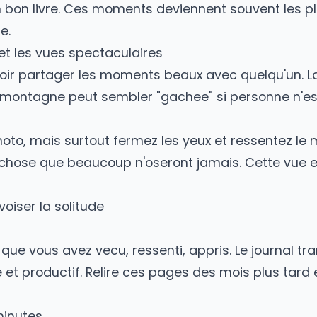
Decouvrir Kopains
ngs
eures en bus sans personne a qui parler peut 
 une playlist, des podcasts de voyage (Les 
ou un bon livre. Ces moments deviennent souv
oyage.
oleil et les vues spectaculaires
 de vouloir partager les moments beaux avec qu
 de montagne peut sembler "gachee" si perso
ne photo, mais surtout fermez les yeux et re