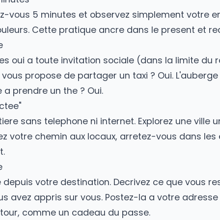
elque chose que beaucoup n'oseront jamais. C
apprivoiser la solitude
oyage
ir ce que vous avez vecu, ressenti, appris. Le 
 riche et productif. Relire ces pages des mois 
de 5 minutes
seyez-vous 5 minutes et observez simplement
les couleurs. Cette pratique ancre dans le pres
atique
 dites oui a toute invitation sociale (dans la 
ageur vous propose de partager un taxi ? Oui.