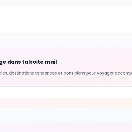
our trouver d'autres voyageurs dans votre vil
e - 10 minutes de FaceTime peuvent recharger
ite en groupe : cours de cuisine, excursion, at
yage n'est pas un bug, c'est une feature. Elle
nnectees : le temps d'etre simplement avec
encontres sont a portee de main.
#
voyage solo
#
developpement personnel
#
bien-etre