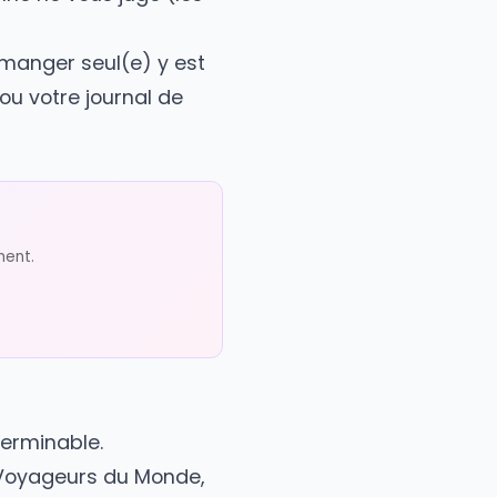
nvivial pres de votre
ment l'anxiete. Les bars
e dormez pas la.
tant, personne ne vous juge (les
ptoirs - manger seul(e) y est
 un livre ou votre journal de
ur.
oyage ?
t sans engagement.