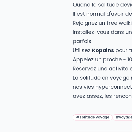
Oui. Un local vous
4. La journee "de
Passez une journe
carte papier, dem
attirent instincti
5. La lettre a so
Ecrivez-vous une 
etes fier(e), ce 
arrivera apres v
Quand la solitude
Il est normal d'avo
Rejoignez un free 
Installez-vous dan