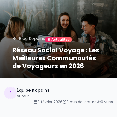
Blog Kopains
📰
Actualites
Réseau Social Voyage : Les
Meilleures Communautés
de Voyageurs en 2026
Équipe Kopains
É
Auteur
3 février 2026
3
min de lecture
0
vues