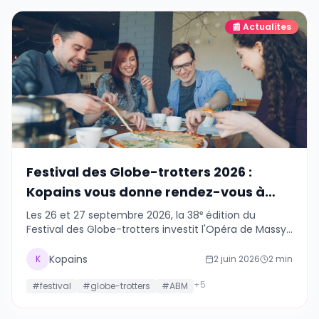
📰
Actualites
Festival des Globe-trotters 2026 :
Kopains vous donne rendez-vous à
Massy les 26 et 27 septembre
Les 26 et 27 septembre 2026, la 38ᵉ édition du
Festival des Globe-trotters investit l'Opéra de Massy.
Films, conférences, ateliers, rencontres : Kopains
vous propose de vous y retrouver entre voyageurs.
Kopains
K
2 juin 2026
2
min
+
5
#
festival
#
globe-trotters
#
ABM