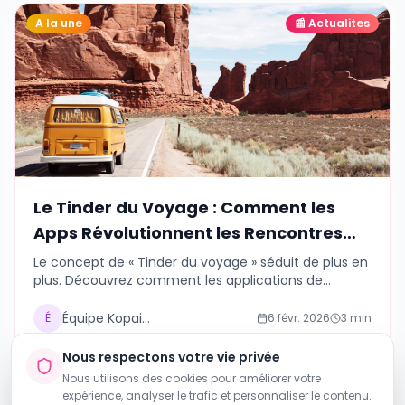
A la une
📰
Actualites
Le Tinder du Voyage : Comment les
Apps Révolutionnent les Rencontres
entre Voyageurs
Le concept de « Tinder du voyage » séduit de plus en
plus. Découvrez comment les applications de
matching transforment la façon dont les voyageurs
se rencontrent.
Équipe Kopains
É
6 févr. 2026
3
min
#
tinder du voyage
#
application rencontre voyageur
Nous respectons votre vie privée
+
2
#
matching voyageurs
Nous utilisons des cookies pour améliorer votre
expérience, analyser le trafic et personnaliser le contenu.