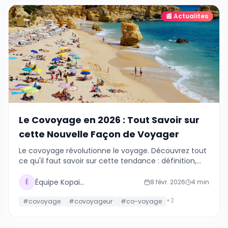
📰
Actualites
Le Covoyage en 2026 : Tout Savoir sur
cette Nouvelle Façon de Voyager
Le covoyage révolutionne le voyage. Découvrez tout
ce qu'il faut savoir sur cette tendance : définition,
avantages, applications et témoignages de
covoyageurs.
Équipe Kopains
É
8 févr. 2026
4
min
+
2
#
covoyage
#
covoyageur
#
co-voyage