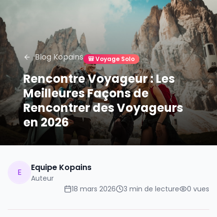
Blog Kopains
🎒
Voyage Solo
Rencontre Voyageur : Les
Meilleures Façons de
Rencontrer des Voyageurs
en 2026
Equipe Kopains
E
Auteur
18 mars 2026
3
min de lecture
0
vues