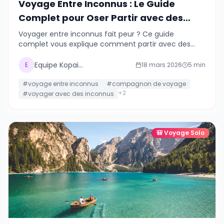
Voyage Entre Inconnus : Le Guide
Complet pour Oser Partir avec des
Étrangers en 2026
Voyager entre inconnus fait peur ? Ce guide
complet vous explique comment partir avec des
personnes que vous ne connaissez pas, en toute
sécurité. Témoignages, conseils et plateformes.
Equipe Kopains
E
18 mars 2026
5
min
#
voyage entre inconnus
#
compagnon de voyage
+
2
#
voyager avec des inconnus
🎒
Voyage Solo