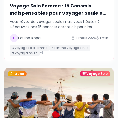
Voyage Solo Femme : 15 Conseils
Indispensables pour Voyager Seule en
Toute Sécurité
Vous rêvez de voyager seule mais vous hésitez ?
Découvrez nos 15 conseils essentiels pour les
femmes qui voyagent solo : sécurité, destinations,
budget et comment trouver une compagne de
Equipe Kopains
E
18 mars 2026
4
min
voyage.
#
voyage solo femme
#
femme voyage seule
+
3
#
voyager seule
A la une
🎒
Voyage Solo