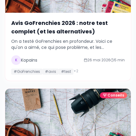
Avis GoFrenchies 2026 : notre test
complet (et les alternatives)
On a testé GoFrenchies en profondeur. Voici ce
qu'on a aimé, ce qui pose problème, et les
alternatives qu'on a préféré pour certains usages.
Kopains
K
26 mai 2026
5
min
+
2
#
GoFrenchies
#
avis
#
test
💡
Conseils