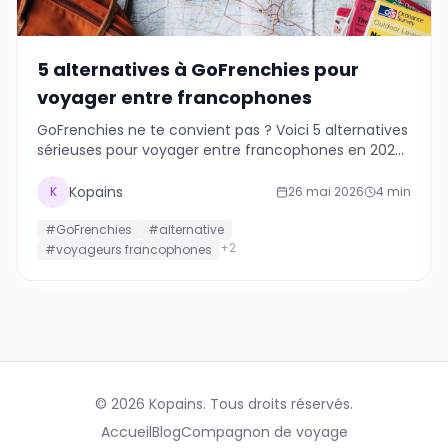
5 alternatives à GoFrenchies pour
voyager entre francophones
GoFrenchies ne te convient pas ? Voici 5 alternatives
sérieuses pour voyager entre francophones en 2026,
testées et classées.
Kopains
K
26 mai 2026
4
min
#
GoFrenchies
#
alternative
Nous respectons votre vie privée
+
2
#
voyageurs francophones
Nous utilisons des cookies pour améliorer votre
expérience, analyser le trafic et personnaliser le contenu.
Vous pouvez accepter ou refuser les cookies non
essentiels.
Personnaliser
Tout refuser
Tout accepter
©
2026
Kopains.
Tous droits réservés.
Accueil
Blog
Compagnon de voyage
Politique de confidentialité