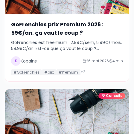
GoFrenchies prix Premium 2026 :
59€/an, ça vaut le coup ?
GoFrenchies est freemium : 2.99€/sem, 5.99€/mois,
59.99€/an. Est-ce que ça vaut le coup ?
Comparaison avec les alternatives gratuites.
Kopains
K
26 mai 2026
4
min
+
2
#
GoFrenchies
#
prix
#
Premium
💡
Conseils