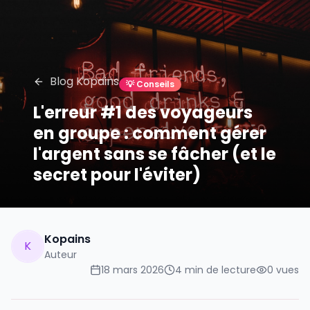
Blog Kopains
💡
Conseils
L'erreur #1 des voyageurs
en groupe : comment gérer
l'argent sans se fâcher (et le
secret pour l'éviter)
Kopains
K
Auteur
18 mars 2026
4
min de lecture
0
vues