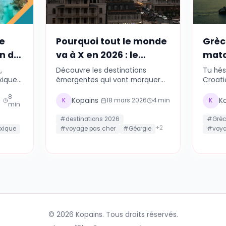
laires

Destinations
🌍
Destinations
exique
Pourquoi tout le monde
agnon de
va à X en 2026 : le