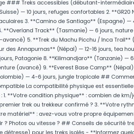
ncourage fait toute la différence. ### Parta
usse de secours... Le matériel de trek est lourd.
 des équipements de meilleure qualité. ## Les
yage ### Treks accessibles (débutant-inter
talie
/Suisse) — 10 jours, refuges confortables
spectaculaires 3. **Camino de Santiago** (
Es
ties 4. **Overland Track** (Tasmanie) — 6 j
diaire-avancé) 5. **Trek du Machu Picchu / Inc
 **Tour des Annapurnas** (Népal) — 12-16 jour
) — 5 jours, Patagonie 8. **Kilimandjaro** (
Tan
aventure (avancé) 9. **Everest Base Camp** 
** (
Colombie
) — 4-6 jours, jungle tropicale
 compatible La compatibilité physique est ess