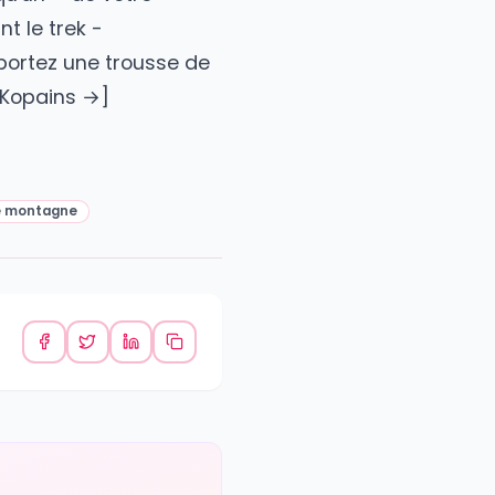
n de km/jour ? Quel dénivelé ? 2.
Votre rythme** : rapide ou
équipement ? 5. **Vos attentes**
sécurité trek à deux - **Emportez
ormez quelqu'un** de votre
t et pendant le trek -
rrête - **Emportez une trousse de
 trek sur Kopains →]
on de voyage montagne