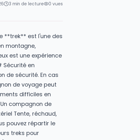
1 mars 2026
3
min de lecture
0
vues
 voyage Le **trek** est l'une des
x. Sécurité en montagne,
donner à deux est une expérience
rek ? ### Sécurité en
une question de sécurité. En cas
otre compagnon de voyage peut
ral Les moments difficiles en
onter à deux. Un compagnon de