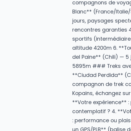
voyage qui vous e
filtres à eau, tro
poids et emporter
compagnons de vo
Blanc** (France/
I
jours, paysages 
rencontres garan
sportifs (intermé
altitude 4200m 6.
del Paine** (Chili
5895m ### Treks 
**Ciudad Perdida
compagnon de trek