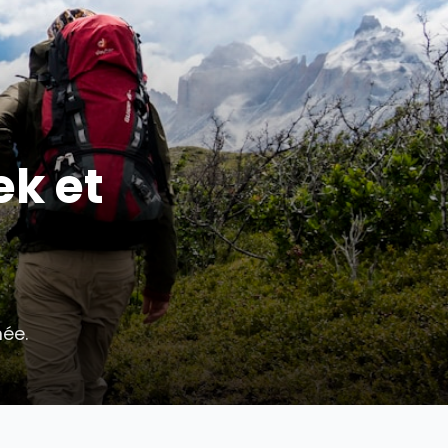
 trek et
n
la randonnée.