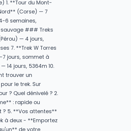
ge du matériel Tente, réchaud,
 À deux, vous pouvez répartir le
 10 meilleurs treks pour
médiaire) 1. **Tour du Mont-
 2. **GR20 Nord** (Corse) — 7
pagne
) — 4-6 semaines,
ours, nature sauvage ### Treks
a Trail** (
Pérou
) — 4 jours,
s, tea houses 7. **Trek W Torres
zanie
) — 6-7 jours, sommet à
(Népal) — 14 jours, 5364m 10.
 ## Comment trouver un
entielle pour le trek. Sur