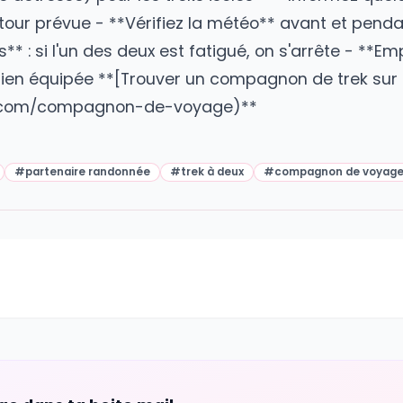
 sur : 1. **Votre condition physique** : combie
e** : premier trek ou trekkeur confirmé ? 3. **
 **Votre matériel** : avez-vous votre propre 
plaisir ? Photos ou vitesse ? ## Conseils de 
ise de détresse) pour les treks isolés - **Inf
 de retour prévue - **Vérifiez la météo** avan
mites** : si l'un des deux est fatigué, on s'a
e bien équipée **[Trouver un compagnon de
pains.com/compagnon-de-voyage)**
e trek
#
partenaire randonnée
#
trek à deux
#
compagn