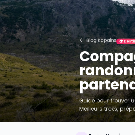
Blog Kopains

Compa
rando
parte
Guide pour trou
Meilleurs treks,