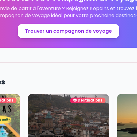
 Kopains
de la communauté Kopains
Trouvez votre compagnon de
Envie de partir à l'aventure ? Rejoignez Kopains
compagnon de voyage idéal pour votre prochain
Trouver un compagnon de voyag