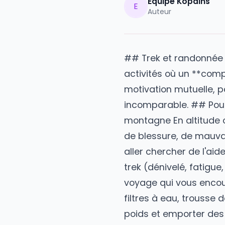
Equipe Kopai
E
Auteur
##
Trek
et randon
activités où un **
motivation mutuel
incomparable. ##
montagne En altit
de blessure, de 
aller chercher de
trek (dénivelé, f