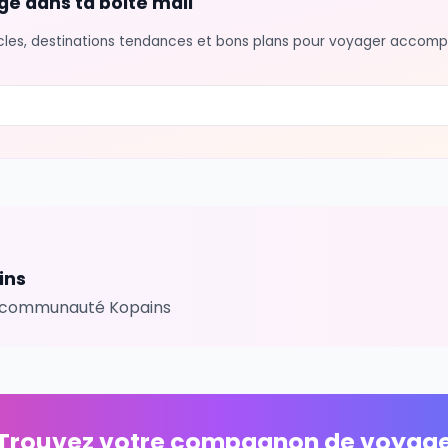
voyage dans ta boite mail
urs articles, destinations tendances et bons plans pour v