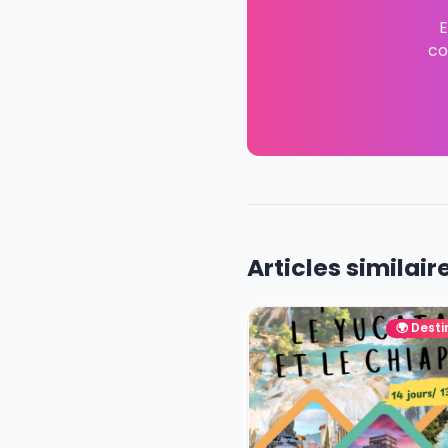
Article écrit par
Equipe
E
Membre 