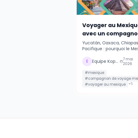
Articles simi

Voyager au M
avec un comp