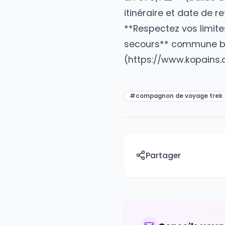
Kopains, échangez
**Votre expérienc
contemplatif ? 4.
: performance ou 
un GPS/PLB** (bal
itinéraire et date
**Respectez vos li
secours** commun
(https://www.ko
#
compagnon de voyag