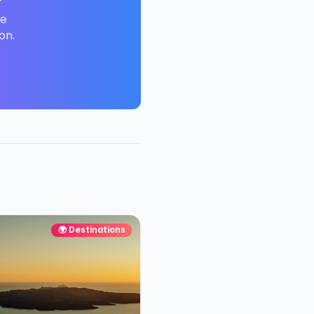
 voyage
 et trouvez le
e destination.
e