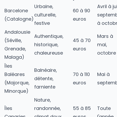
Urbaine,
Avril à ju
Barcelone
60 à 90
culturelle,
septem
(Catalogne)
euros
festive
à octob
Andalousie
Authentique,
Mars à
(Séville,
45 à 70
historique,
mai,
Grenade,
euros
chaleureuse
octobre
Malaga)
Îles
Balnéaire,
Baléares
70 à 110
Mai à
détente,
(Majorque,
euros
septem
farniente
Minorque)
Nature,
Îles
randonnée,
55 à 85
Toute
Canaries
climat doux
euros
l'année