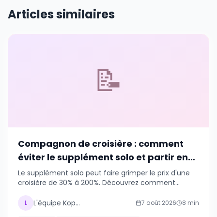
Articles similaires
📝
Compagnon de croisière : comment
éviter le supplément solo et partir en
groupe en 2026
Le supplément solo peut faire grimper le prix d'une
croisière de 30% à 200%. Découvrez comment
trouver un compagnon de croisière gratuitement et
partir en groupe en 2026, sans passer par une
L'équipe Kopains
L
7 août 2026
8
min
agence.