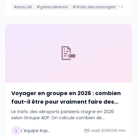
cet été.
+
2
#
easyJet
#
grève aérienne
#
droits des passagers
📝
Voyager en groupe en 2026 : combien
faut-il être pour vraiment faire des
économies ?
Le trafic des aéroports parisiens stagne en 2026
selon Groupe ADP. On calcule combien de
compagnons de voyage il faut vraiment réunir pour
faire baisser la facture du logement, de la voiture et
L'équipe Kopains
L
5 août 2026
10
min
des activités.