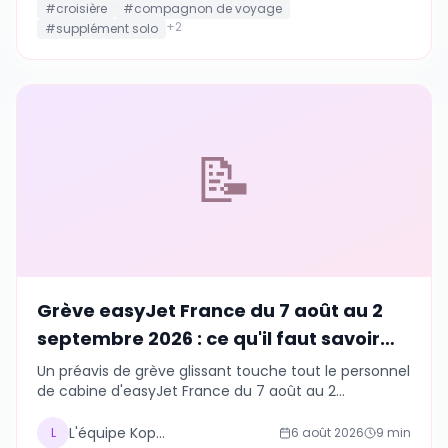
#
croisière
#
compagnon de voyage
+
2
#
supplément solo
📝
Grève easyJet France du 7 août au 2
septembre 2026 : ce qu'il faut savoir
avant de voyager
Un préavis de grève glissant touche tout le personnel
de cabine d'easyJet France du 7 août au 2
septembre 2026. Dates, droits des passagers et
pourquoi mieux vaut ne pas gérer un imprévu seul
L'équipe Kopains
L
6 août 2026
9
min