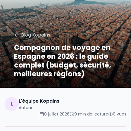
Blog Kopains
Compagnon de voyage en
Espagne en 2026 : le guide
complet (budget, sécurité,
meilleures régions)
L'équipe Kopains
L
Auteur
8 juillet 2026
9
min de lecture
0
vues