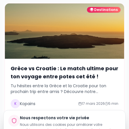
🌍
Destinations
Grèce vs Croatie : Le match ultime pour
ton voyage entre potes cet été !
Tu hésites entre la Grèce et la Croatie pour ton
prochain trip entre amis ? Découvre notre
comparatif détaillé pour faire le meilleur choix :
budget, fête, plages, culture.
Kopains
K
17 mars 2026
5
min
Nous respectons votre vie privée
+
5
#
Grèce
#
Croatie
#
voyage entre amis
Nous utilisons des cookies pour améliorer votre
expérience, analyser le trafic et personnaliser le contenu.
Vous pouvez accepter ou refuser les cookies non