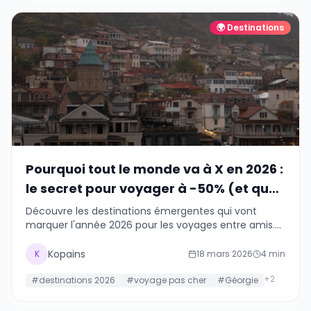
🌍
Destinations
Pourquoi tout le monde va à X en 2026 :
le secret pour voyager à -50% (et quel
est ce pays mystère qui va exploser !)
Découvre les destinations émergentes qui vont
marquer l'année 2026 pour les voyages entre amis.
Des lieux encore abordables, riches en aventures et
en culture, parfaits pour surprendre ta bande et
Kopains
K
18 mars 2026
4
min
créer des souvenirs inoubliables.
+
2
#
destinations 2026
#
voyage pas cher
#
Géorgie