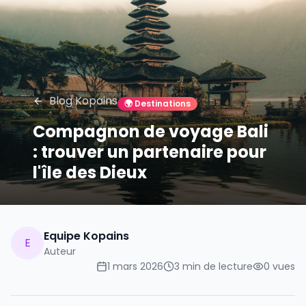
Blog Kopains
🌍
Destinations
Compagnon de voyage Bali
: trouver un partenaire pour
l'île des Dieux
Equipe Kopains
E
Auteur
1 mars 2026
3
min de lecture
0
vues