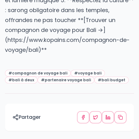
et lumière magique 5. **Respectez la culture**
: sarong obligatoire dans les temples,
offrandes ne pas toucher **[Trouver un
compagnon de voyage pour Bali →]
(https://www.kopains.com/compagnon-de-
voyage/bali)**
#
compagnon de voyage bali
#
voyage bali
#
bali à deux
#
partenaire voyage bali
#
bali budget
Partager