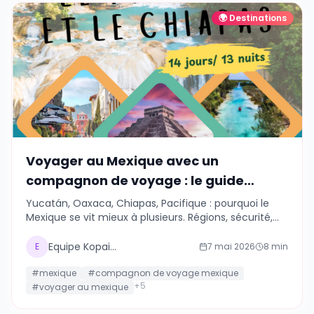
🌍
Destinations
Voyager au Mexique avec un
compagnon de voyage : le guide
complet 2026
Yucatán, Oaxaca, Chiapas, Pacifique : pourquoi le
Mexique se vit mieux à plusieurs. Régions, sécurité,
budget partagé, comment trouver un compagnon
de voyage en 2026.
Equipe Kopains
E
7 mai 2026
8
min
#
mexique
#
compagnon de voyage mexique
+
5
#
voyager au mexique