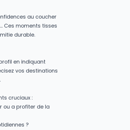
t sans engagement.
rts. Les confidences au coucher
ves ensemble... Ces moments tisses
ut d'une amitie durable.
reez votre profil en indiquant
minine. Precisez vos destinations