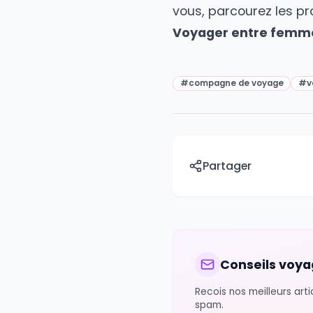
Partagez votre it
Gardez des copie
Recherchez les c
Privilegiez les h
Telechargez une a
Ayez toujours un
Trouvez votre c
Vous revez de par
Kopains.com
. De
vous, parcourez l
Voyager entre fem
#
compagne de voyag