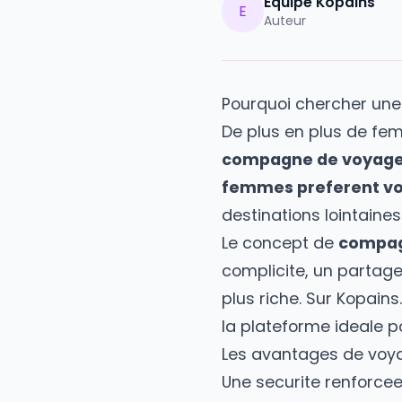
Equipe Kopai
E
Auteur
Pourquoi cherch
De plus en plus d
compagne de v
femmes prefere
destinations loi
Le concept de
co
complicite, un pa
plus riche. Sur
Ko