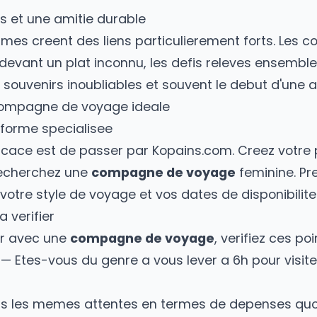
Rejoins des milliers de voyageurs sur Kopains. Gratuit e
Decouvrir Kopains
rtages et une amitie durable
 femmes creent des liens particulierement fo
s rires devant un plat inconnu, les defis rele
 des souvenirs inoubliables et souvent le deb
 la compagne de voyage ideale
e plateforme specialisee
us efficace est de passer par
Kopains.com
. C
ous recherchez une
compagne de voyage
fe