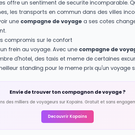
ale pour cette recherche.
e voyager avec une compagne de voyage
orcee au quotidien
emmes offre un sentiment de securite incompa
turnes, les transports en commun dans des v
es, avoir une
compagne de voyage
a ses cot
llement.
s sans compromis sur le confort
uvent un frein au voyage. Avec une
compagne
a chambre d'hotel, des taxis et meme de certai
r un meilleur standing pour le meme prix qu'u
Envie de trouver ton compagnon de v