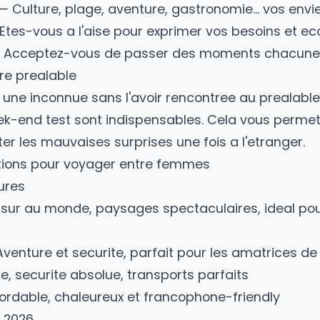
get, votre style de voyage et vos dates de dis
iels a verifier
ngager avec une
compagne de voyage
, veri
yage
— Etes-vous du genre a vous lever a 6h po
-vous les memes attentes en termes de dep
eret
— Culture, plage, aventure, gastronomie..
on
— Etes-vous a l'aise pour exprimer vos beso
nel
— Acceptez-vous de passer des moments
ncontre prealable
avec une inconnue sans l'avoir rencontree au 
week-end test sont indispensables. Cela vous
d'eviter les mauvaises surprises une fois a l'e