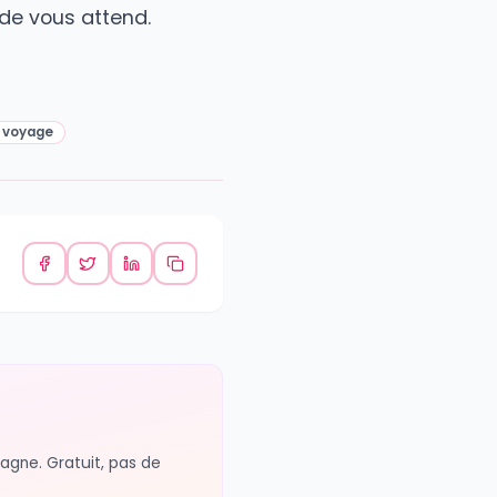
 securise
ntaire
ses
pagne de voyage
ideale sur
d'evasion que vous. Inscrivez-
eux. Le monde vous attend.
 soucis.
#
partenaire voyage