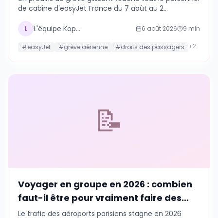
de cabine d'easyJet France du 7 août au 2
septembre 2026. Dates, droits des passagers et
pourquoi mieux vaut ne pas gérer un imprévu seul
L'équipe Kopains
L
6 août 2026
9
min
cet été.
+
2
#
easyJet
#
grève aérienne
#
droits des passagers
📝
Voyager en groupe en 2026 : combien
faut-il être pour vraiment faire des
économies ?
Le trafic des aéroports parisiens stagne en 2026