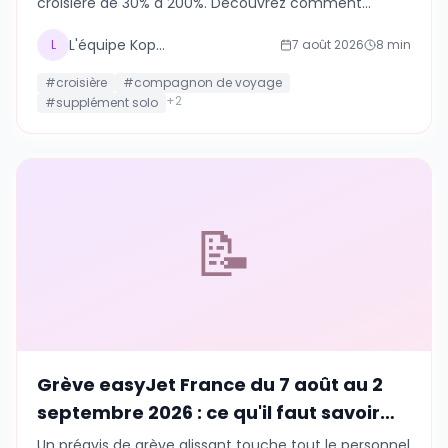
croisière de 30% à 200%. Découvrez comment
trouver un compagnon de croisière gratuitement et
partir en groupe en 2026, sans passer par une
L'équipe Kopains
L
7 août 2026
8
min
agence.
#
croisière
#
compagnon de voyage
+
2
#
supplément solo
📝
Grève easyJet France du 7 août au 2
septembre 2026 : ce qu'il faut savoir
avant de voyager
Un préavis de grève glissant touche tout le personnel